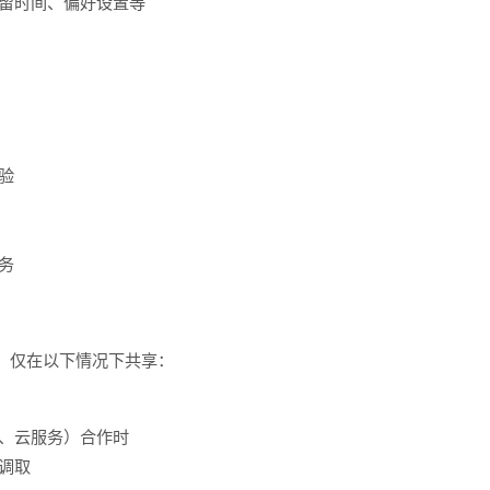
留时间、偏好设置等
验
务
，仅在以下情况下共享：
、云服务）合作时
调取