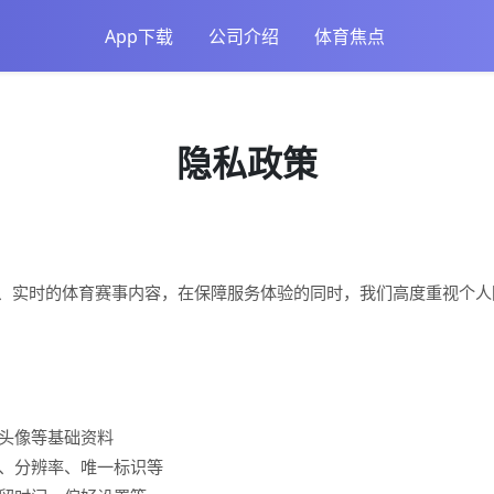
App下载
公司介绍
体育焦点
隐私政策
便捷、实时的体育赛事内容，在保障服务体验的同时，我们高度重视个
头像等基础资料
、分辨率、唯一标识等