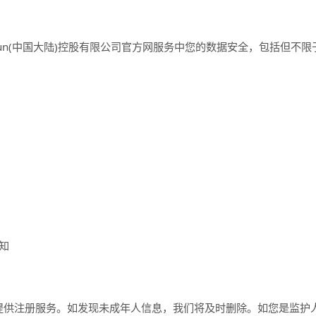
yun(中国大陆)控股有限公司官方网服务中您的数据安全，包括但不限
知
户提供注册服务。如发现未成年人信息，我们将及时删除。如您是监护