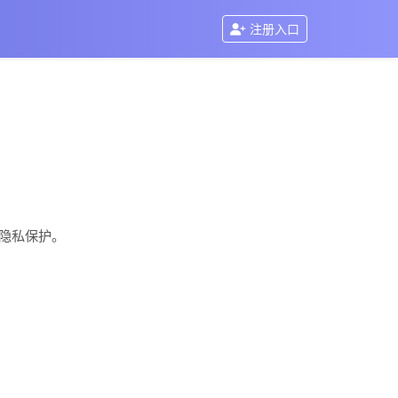
注册入口
人隐私保护。