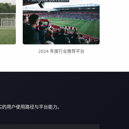
2024 年度行业推荐平台
真实的用户使用路径与平台能力。