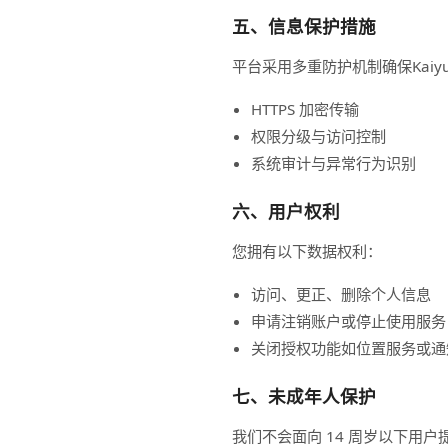
五、信息保护措施
平台采用多重防护机制确保Kai
HTTPS 加密传输
权限分级与访问控制
系统审计与异常行为识别
六、用户权利
您拥有以下数据权利：
访问、更正、删除个人信息
申请注销账户或停止使用服务
关闭授权功能如位置服务或通
七、未成年人保护
我们不会面向 14 周岁以下用